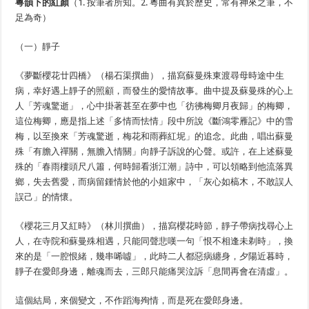
粵韻下的紅顏
（1. 按筆者所知。2. 粵曲有異於歷史，常有神來之筆，不
足為奇）
（一）靜子
《夢斷櫻花廿四橋》（楊石渠撰曲），描寫蘇曼殊東渡尋母時途中生
病，幸好遇上靜子的照顧，而發生的愛情故事。曲中提及蘇曼殊的心上
人「芳魂驚逝」，心中掛著甚至在夢中也「彷彿梅卿月夜歸」的梅卿，
這位梅卿，應是指上述「多情而怯情」段中所說《斷鴻零雁記》中的雪
梅，以至換來「芳魂驚逝，梅花和雨葬紅坭」的追念。此曲，唱出蘇曼
殊「有膽入禪關，無膽入情關」向靜子訴說的心聲。或許，在上述蘇曼
殊的「春雨樓頭尺八簫，何時歸看浙江潮」詩中，可以領略到他流落異
鄉，失去舊愛，而病留鍾情於他的小姐家中，「灰心如槁木，不敢誤人
誤己」的情懷。
《櫻花三月又紅時》（林川撰曲），描寫櫻花時節，靜子帶病找尋心上
人，在寺院和蘇曼殊相遇，只能同聲悲嘆一句「恨不相逢未剃時」，換
來的是「一腔恨緒，幾串唏噓」，此時二人都惡病纏身，夕陽近暮時，
靜子在愛郎身邊，離魂而去，三郎只能痛哭泣訴「息間再會在清虛」。
這個結局，來個變文，不作蹈海殉情，而是死在愛郎身邊。