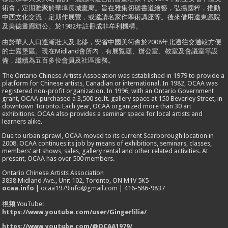
術會，定期雅聚於華埠長城畫廊。旨在雅集切磋書道繪藝，弘揚國粹，推動
中西文化交流，定期作展覽，或邀請名家作學術講座等。後來借用遠東戲院
及美德畫廊辦公。於1982年註冊成非牟利機構。
由於華人人口逐漸壯大及北移，安省中國美術會於2008年北遷往交通較方便
的士嘉堡區。現在Midland會所內，有展覧廳、辦公室、教室及會議室等設
備，繼續為五百多位會員及社區服務。
The Ontario Chinese Artists Association was established in 1979 to provide a
platform for Chinese artists, Canadian or international. In 1982, OCAA was
registered non-profit organization. In 1996, with an Ontario Government
grant, OCAA purchased a 3,500 sq.ft. gallery space at 150 Beverley Street, in
downtown Toronto. Each year, OCAA organized more than 30 art
exhibitions. OCAA also provides a seminar space for local artists and
learners alike.
Due to urban sprawl, OCAA moved to its current Scarborough location in
2008. OCAA continues its job by means of exhibitions, seminars, classes,
members’ art shows, sales, gallery rental and other related activities. At
present, OCAA has over 500 members.
Ontario Chinese Artists Association
3838 Midland Ave., Unit 102, Toronto, ON M1V 5K5
ocaa.info
|
ocaa1979info@gmail.com
| 416-586-9837
視頻 YouTube:
https://www.youtube.com/user/Gingerlilia/
https://www.youtube.com/@OCAA1979/