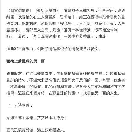
《風雪訪情僧》（蔡衍棻撰曲），描寫櫻子三載相思，千里迢迢，遠道
離國，找尋她的心上人蘇曼殊，昏倒途中，給正在西湖畔踏雪尋梅的曼
殊見到，把她救醒，來個合唱「櫻花戀」，只可惜「櫻花年年美，人事
歲歲移」，愛郎已入空門，只能「還卿一砵無情淚，恨不相逢未剃
時」，最後，「九天風雪迷幽恨，一襲僧袍蓋香屍」，曲終！
撰曲家三首粵曲，創出了情僧和櫻子的情傷樂章和變文。
藝術上蘇曼殊的另一面
粵曲取材，往往以愛情為主，在有關描寫蘇曼殊的粵曲裡，出現很多蘇
曼殊的詩句，不過大多是情僧的拒愛和女子悲傷的一面。其實，他也有
「櫻花夢醒」的時候，他的詩篇和書畫，很多是人生積極和閒雅方面的
描寫，這裡便來個介紹，在蘇曼殊的詩畫中，找尋他另一面的人生。
（一）詩兩首：
蹈海魯連不帝秦，茫茫煙水著浮身；
國民孤憤英雄淚，灑上鮫綃贈故人。