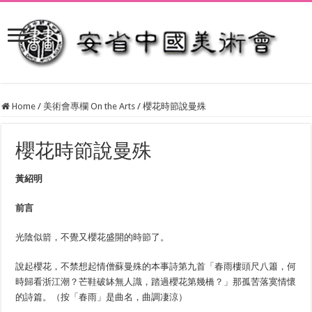
Home
/
美術會專欄 On the Arts
/
櫻花時節說曼殊
櫻花時節說曼殊
黃紹明
前言
光陰似箭，不覺又櫻花盛開的時節了。
說起櫻花，不禁想起情僧蘇曼殊的本事詩第九首「春雨樓頭尺八簫，何
時歸看浙江潮？芒鞋破缽無人識，踏過櫻花第幾橋？」那孤苦落寞情懷
的詩篇。（按「春雨」是曲名，曲調凄涼）