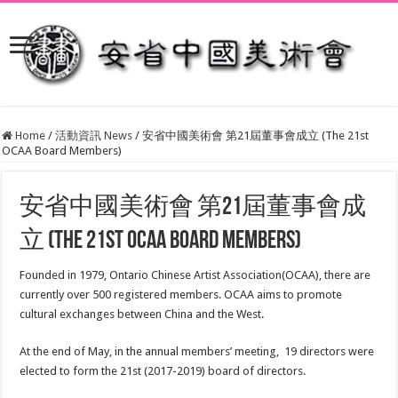
Home
/
活動資訊 News
/
安省中國美術會 第21屆董事會成立 (The 21st
OCAA Board Members)
安省中國美術會 第21屆董事會成
立 (The 21st OCAA Board Members)
Founded in 1979, Ontario Chinese Artist Association(OCAA), there are
currently over 500 registered members. OCAA aims to promote
cultural exchanges between China and the West.
At the end of May, in the annual members’ meeting, 19 directors were
elected to form the 21st (2017-2019) board of directors.