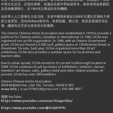
中西文化交流，定期作展覽，或邀請名家作學術講座等。後來借用遠東戲院
及美德畫廊辦公。於1982年註冊成非牟利機構。
由於華人人口逐漸壯大及北移，安省中國美術會於2008年北遷往交通較方便
的士嘉堡區。現在Midland會所內，有展覧廳、辦公室、教室及會議室等設
備，繼續為五百多位會員及社區服務。
The Ontario Chinese Artists Association was established in 1979 to provide a
platform for Chinese artists, Canadian or international. In 1982, OCAA was
registered non-profit organization. In 1996, with an Ontario Government
grant, OCAA purchased a 3,500 sq.ft. gallery space at 150 Beverley Street, in
downtown Toronto. Each year, OCAA organized more than 30 art
exhibitions. OCAA also provides a seminar space for local artists and
learners alike.
Due to urban sprawl, OCAA moved to its current Scarborough location in
2008. OCAA continues its job by means of exhibitions, seminars, classes,
members’ art shows, sales, gallery rental and other related activities. At
present, OCAA has over 500 members.
Ontario Chinese Artists Association
3838 Midland Ave., Unit 102, Toronto, ON M1V 5K5
ocaa.info
|
ocaa1979info@gmail.com
| 416-586-9837
視頻 YouTube:
https://www.youtube.com/user/Gingerlilia/
https://www.youtube.com/@OCAA1979/