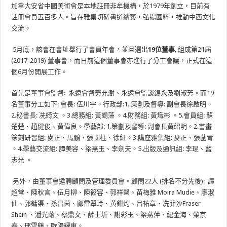
加拿大安省中國美術會是本地註冊非牟機構，
於
1979
年創立，
目前有
註冊會員五百多人。旨在雅集切磋書道繪藝，弘揚國粹，
推動中西文化
交流。
5
月底，該會在會址舉行了會員年會，並且選出
19
位董事
,
組成第
21
屆
(2017-2019)
董事會，而日前這個董事會亦進行了分工會議，正式在這
個
6
月份開
展工作。
首先是董事會監督
:
永遠會督勞允澍、永遠會監談錫永及劉淑芳。而
19
名
董事分工如下
:
會長
:
伍川宇。行政部
:1.
策劃及督導
:
副會長徐啟明
。
2.
秘書長
:
冼綺文
。
3.
總務組
:
黃錫藻
。
4.
財務組
:
黃熾彬
。
5.
會員組
:
蘇
楚楚
、
趙健俊、
黃偉良。
學藝部
:
1.
策劃及督導
:
副會長黃紹明
。
2.
書畫
篆刻研習組
:
麥正、馬鵬、張國柱、徐紅
。
3.
講座雅集組
:
麥正、張菡青
。
4.
學藝交流組
:
譚美容、梁燕玉、李劍夫。
5.
出版及通訊組
:
李琨、藍
志光
。
另外，由董事會邀聘顧問及管理委員會。顧問
22
人
(
排名不分先後
):
譚
超常、陳秋言、伍月柳、陳筱容、郭祥聲、苗梅雅
Moira Mudie
、廖淑
仙、郭鏞渠、孫昌茵、鄺雷翠玲、黄鉗灼、
吕祐章、冼菲沙
Fraser
Shein
、潘光蔭、蔡鼎文、薛士圻、謝彩玉、梁燕萍、紀金海、榮京
春、
邢雲鶴、歐陽耀東。