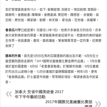
至於管理委員會有
15
人
，如下
:
會務經理
:
冼綺文。
項目經理
:
曾婉莊、
蔣靜筠。會務秘書
:
陳輝燦
。
會務委員
:
黄昆明、
陳德容、
余燮勳、高
志剛、周世旭、陳家穎、劉嚮、
林天碩、
麥池昌、范世雄、梁耀華。
會長伍川宇
已經是第
5
次連任
( 2
年
1
任
)
，他表示多謝各方的信任，亦多
謝大家對美術會的厚愛。
希望藉着美術會這個平台，把藝術的美好幅射
全世界。他說畫展、
畫班、藝術講座、筆會雅集等是一定的事，
近期更
安排了
連串的外展
，首先是
5
月份在馬利亞圖書館的展出及示範、
6
月份在
士
嘉堡醫院藝術走廊的「
2017
國際兒童繪畫比賽金牌作品展」、
7
月份畫
展於當妙圖書館、
8
月份「老書畫家聯展」於萬錦市政廳，
9
月份畫展
於
烈治文山波頓小屋、
12
月份
畫展於
愛靜閣
圖書館。
明
年
5
月，更有
「會員精品展」於士嘉堡市政廳。等等精彩項目，
敬請會員及市民留
意。
加拿大 安省中國美術會 2017
年下半年藝術活動
2017年國際兒童繪畫比賽頒
獎禮